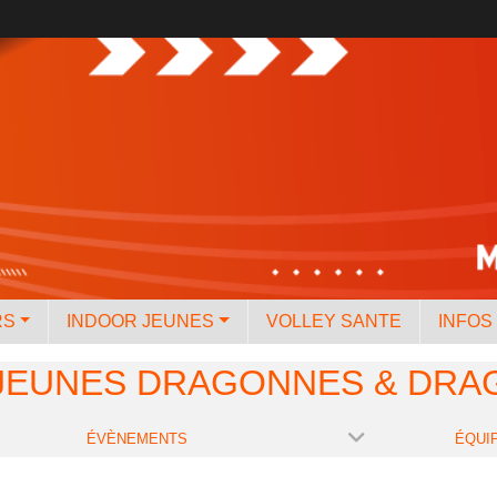
RS
INDOOR JEUNES
VOLLEY SANTE
INFOS
 JEUNES DRAGONNES & DRA
ÉVÈNEMENTS
ÉQUI