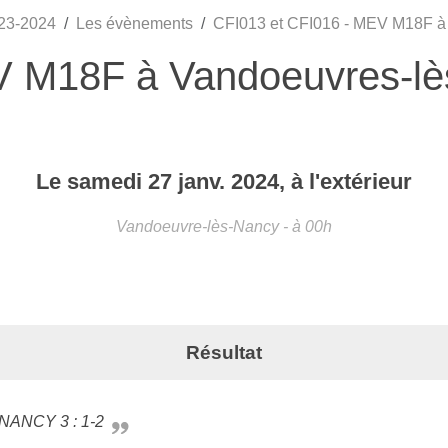
23-2024
Les évènements
CFI013 et CFI016 - MEV M18F à
V M18F à Vandoeuvres-l
Le
samedi
27
janv.
2024
, à l'extérieur
Vandoeuvre-lès-Nancy
- à 00h
Résultat
 NANCY 3 : 1-2