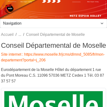
Panneau de gestion des cookies
Accueil
Conseil Départemental de Moselle
Conseil Départemental de Moselle
Site internet : https://www.moselle.fr/jcms/dlmnd_5085/fr/mon-
departement?portal=j_206
Eurodépartement de la Moselle Hôtel du département 1 rue
du Pont Moreau C.S. 11096 57036 METZ Cedex 1 Tél. 03 87
37 57 57