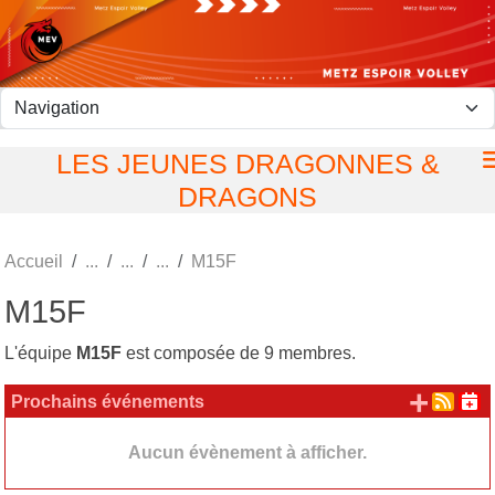
Panneau de gestion des cookies
LES JEUNES DRAGONNES &
DRAGONS
Accueil
M15F
M15F
L'équipe
M15F
est composée de 9 membres.
+ d'
Prochains événements
Aucun évènement à afficher.