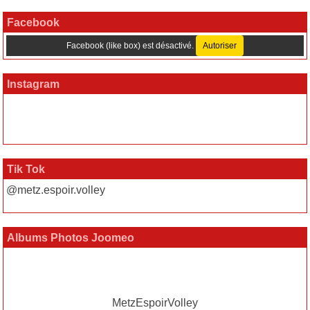
Facebook
Facebook (like box) est désactivé.
Autoriser
Instagram
Tik Tok
@metz.espoir.volley
Albums Photos Joomeo
MetzEspoirVolley