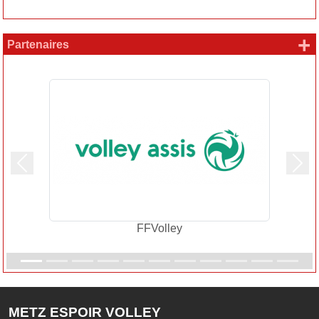
+
Partenaires
Précedent
Suiv
FFVolley
METZ ESPOIR VOLLEY