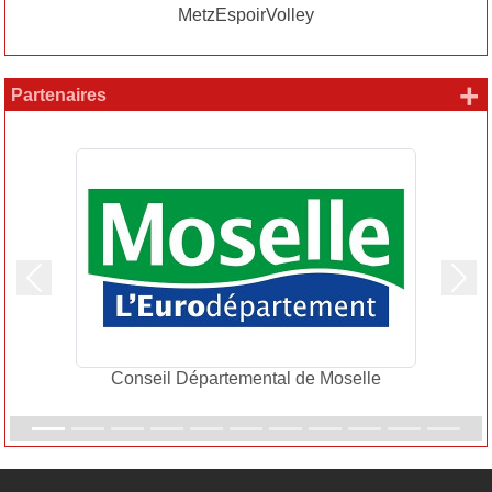
MetzEspoirVolley
+
Partenaires
Précedent
Suiv
Conseil Départemental de Moselle