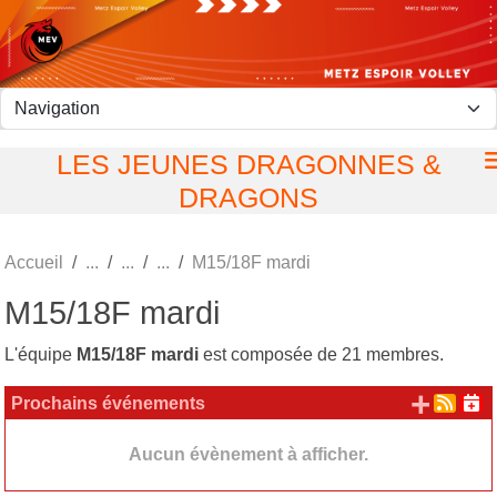
Panneau de gestion des cookies
LES JEUNES DRAGONNES &
DRAGONS
Accueil
M15/18F mardi
M15/18F mardi
L'équipe
M15/18F mardi
est composée de 21 membres.
+ d'
Prochains événements
Aucun évènement à afficher.