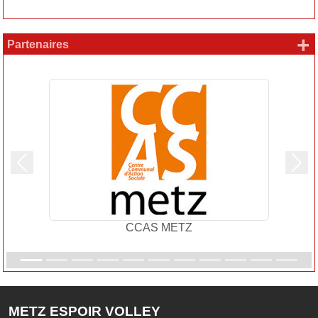
+
Partenaires
Précedent
Suiv
CCAS METZ
METZ ESPOIR VOLLEY