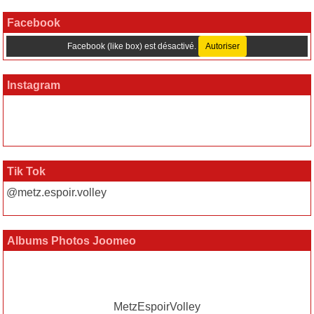
Facebook
Facebook (like box) est désactivé.
Autoriser
Instagram
Tik Tok
@metz.espoir.volley
Albums Photos Joomeo
MetzEspoirVolley