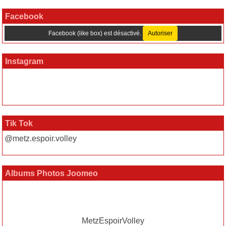
Facebook
Facebook (like box) est désactivé.
Autoriser
Instagram
Tik Tok
@metz.espoir.volley
Albums Photos Joomeo
MetzEspoirVolley