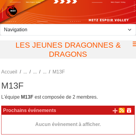
Panneau de gestion des cookies
LES JEUNES DRAGONNES &
DRAGONS
Accueil
M13F
M13F
L'équipe
M13F
est composée de 2 membres.
+ d'
Prochains événements
Aucun évènement à afficher.