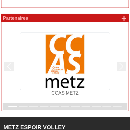
+
Partenaires
Précedent
Suiv
CCAS METZ
METZ ESPOIR VOLLEY