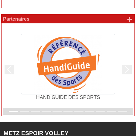
+
Partenaires
Précedent
Suiv
HANDIGUIDE DES SPORTS
METZ ESPOIR VOLLEY