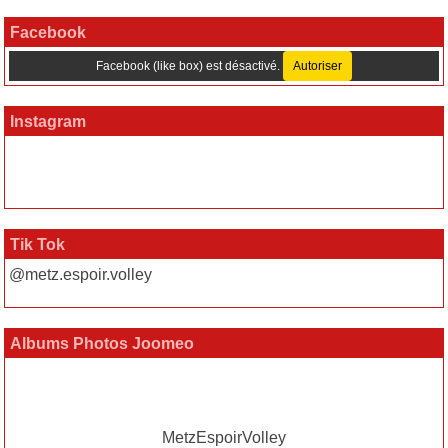
Facebook
Facebook (like box) est désactivé.
Autoriser
Instagram
Tik Tok
@metz.espoir.volley
Albums Photos Joomeo
MetzEspoirVolley