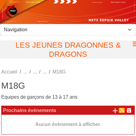
Panneau de gestion des cookies
LES JEUNES DRAGONNES &
DRAGONS
Accueil
M18G
M18G
Equipes de garçons de 13 à 17 ans
+ d'
Prochains événements
Aucun évènement à afficher.