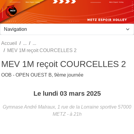
Panneau de gestion des cookies
Accueil
MEV 1M reçoit COURCELLES 2
MEV 1M reçoit COURCELLES 2
OOB - OPEN OUEST B, 9ème journée
Le
lundi
03
mars
2025
Gymnase André Malraux, 1 rue de la Lorraine sportive
57000
METZ
- à 21h