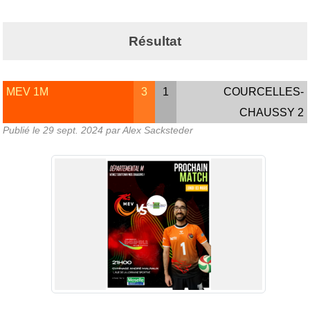
Résultat
MEV 1M
3
1
COURCELLES-
CHAUSSY 2
Publié le
29 sept. 2024
par Alex Sacksteder