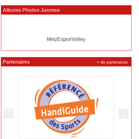
Albums Photos Joomeo
MetzEspoirVolley
Partenaires
+ de partenaires
Précedent
Suivan