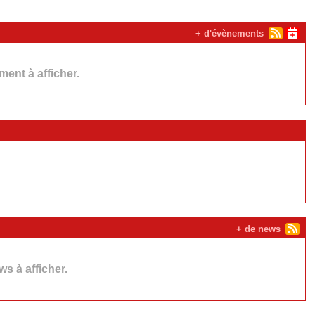
+ d'évènements
ent à afficher.
+ de news
s à afficher.