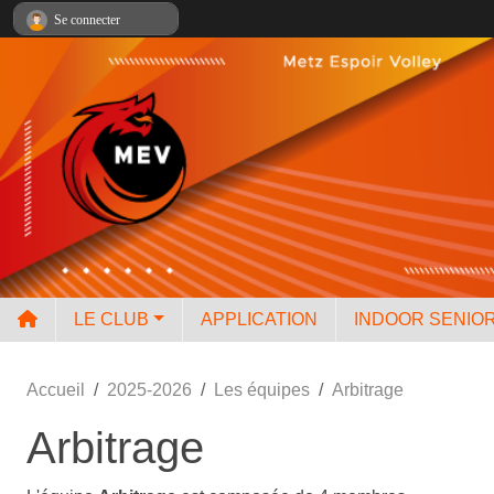
Panneau de gestion des cookies
Se connecter
LE CLUB
APPLICATION
INDOOR SENIO
Accueil
2025-2026
Les équipes
Arbitrage
Arbitrage