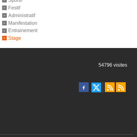
Sportif
Festif
Administratif
Manifestation
Entrainement
Stage
54796
visites