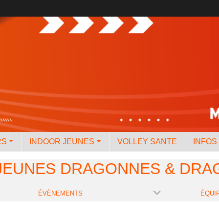
RS
INDOOR JEUNES
VOLLEY SANTE
INFOS
 JEUNES DRAGONNES & DRA
ÉVÈNEMENTS
ÉQUI